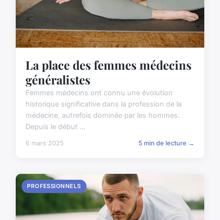
La place des femmes médecins
généralistes
Femmes médecins ont connu une évolution
historique significative dans la profession de la
médecine, autrefois dominée par les hommes.
Depuis le début ...
6 mars 2025
5 min de lecture →
PROFESSIONNELS