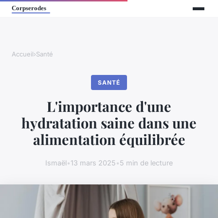
Accueil
›
Santé
SANTÉ
L'importance d'une
hydratation saine dans une
alimentation équilibrée
Ismaël
•
13 mars 2025
•
5 min de lecture