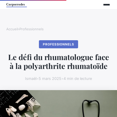
Accueil
›
Professionnels
PROFESSIONNELS
Le défi du rhumatologue face
à la polyarthrite rhumatoïde
Ismaël
•
5 mars 2025
•
4 min de lecture